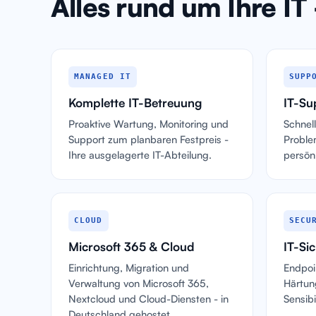
Alles rund um Ihre IT
MANAGED IT
SUPP
Komplette IT-Betreuung
IT-Su
Proaktive Wartung, Monitoring und
Schnell
Support zum planbaren Festpreis -
Proble
Ihre ausgelagerte IT-Abteilung.
persönl
CLOUD
SECU
Microsoft 365 & Cloud
IT-Sic
Einrichtung, Migration und
Endpoi
Verwaltung von Microsoft 365,
Härtun
Nextcloud und Cloud-Diensten - in
Sensib
Deutschland gehostet.