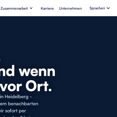
Sprachen
 Zusammenarbeit
Karriere
Unternehmen
R
 Und wenn
 vor Ort.
n Heidelberg -
 dem benachbarten
r sofort per