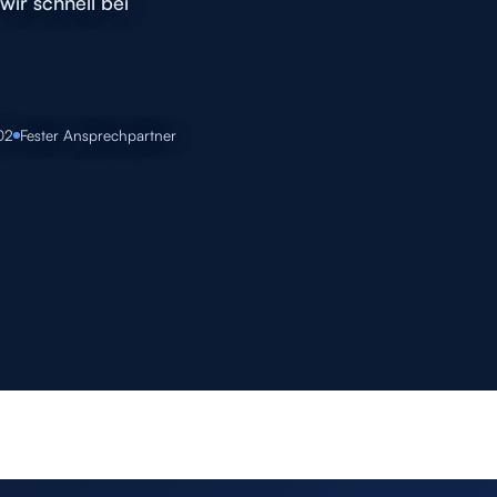
wir schnell bei
02
Fester Ansprechpartner