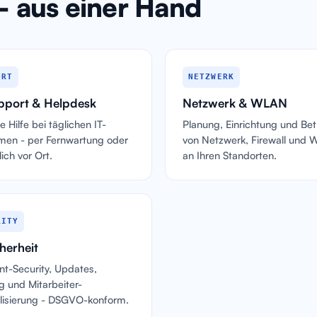
 - aus einer Hand
ORT
NETZWERK
pport & Helpdesk
Netzwerk & WLAN
e Hilfe bei täglichen IT-
Planung, Einrichtung und Be
men - per Fernwartung oder
von Netzwerk, Firewall und
ich vor Ort.
an Ihren Standorten.
RITY
herheit
nt-Security, Updates,
g und Mitarbeiter-
ilisierung - DSGVO-konform.